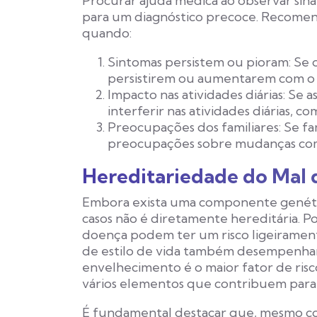
Procurar ajuda médica ao observar sinai
para um diagnóstico precoce. Recomend
quando:
Sintomas persistem ou pioram:
Se o
persistirem ou aumentarem com o
Impacto nas atividades diárias:
Se as
interferir nas atividades diárias, c
Preocupações dos familiares:
Se fa
preocupações sobre mudanças com
Hereditariedade do Mal 
Embora exista uma componente genétic
casos não é diretamente hereditária. Po
doença podem ter um risco ligeiramen
de estilo de vida também desempenham 
envelhecimento é o maior fator de risc
vários elementos que contribuem para
É fundamental destacar que, mesmo co