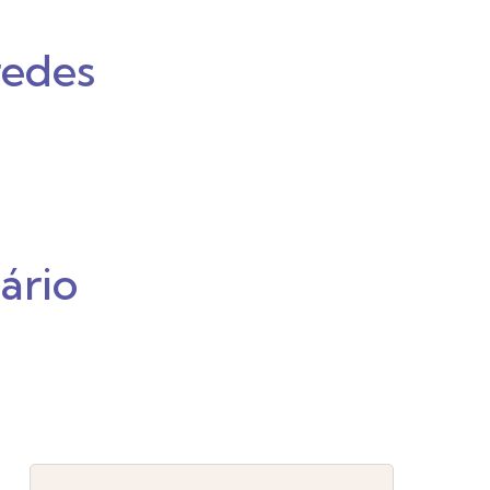
redes
ário