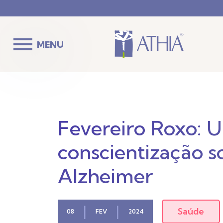
MENU
Fevereiro Roxo:
conscientização s
Alzheimer
|
|
Saúde
08
FEV
2024