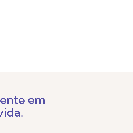
sente em
vida.