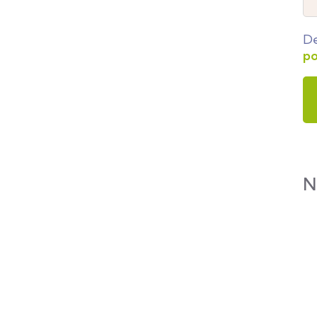
De
po
N